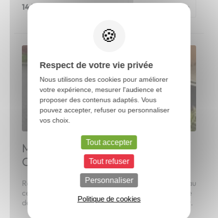
14/11/2022
Voir l'article
X
Respect de votre vie privée
Nous utilisons des cookies pour améliorer
votre expérience, mesurer l'audience et
proposer des contenus adaptés. Vous
pouvez accepter, refuser ou personnaliser
vos choix.
Tout accepter
Motif en pavés granit - La
Croixille 53
Tout refuser
Personnaliser
Réalisation d'un motif (2 carrés) en pavés granit au
centre de la cour. Pavés granit posés en chaînette
Politique de cookies
devant la maison. Finition en enrobé à chaud noir.