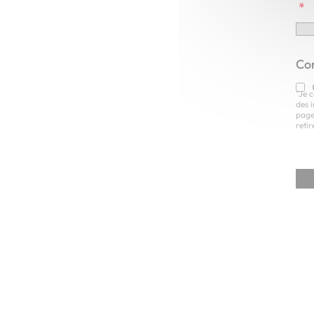
*
Co
"Je 
des 
page
reti