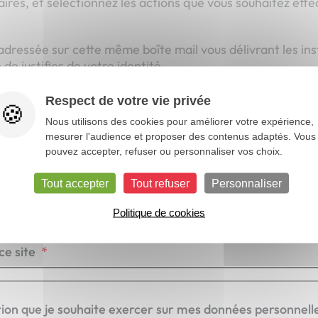
aires, et sélectionnez les actions que vous souhaitez eff
dressée sur cette même boîte mail vous délivrant les inst
e justifier de votre identité.
icatif d’identité, nous traitons votre demande et vous in
Respect de votre vie privée
Nous utilisons des cookies pour améliorer votre expérience,
mesurer l'audience et proposer des contenus adaptés. Vous
pouvez accepter, refuser ou personnaliser vos choix.
 faire valoir vos droits
Tout accepter
Tout refuser
Personnaliser
Politique de cookies
resse mail renseignée précédemment dans un formulair
ce site
*
ion que je souhaite exercer sur mes données personnell