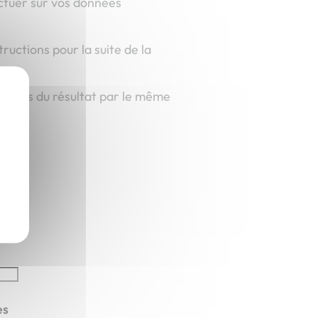
ectuer sur vos données
ructions pour la suite de la
X
formons du résultat par le même
e
es