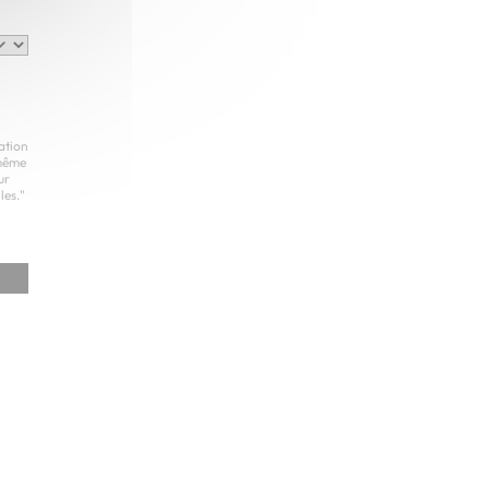
ation
 même
ur
les."