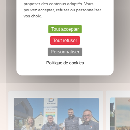
proposer des contenus adaptés. Vous
pouvez accepter, refuser ou personnaliser
vos choix.
Suivez l’actualité de
Beaumont
Tout accepter
Tout refuser
Présence sur les salons, événements
sportifs, vie de l’entreprise... Retrouvez
Personnaliser
nos dernières infos !
Politique de cookies
Toutes les actus