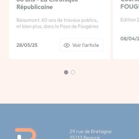
FOUG
Républicaine
Edition 2
Beaumont, 60 ans de travaux publics,
et bien plus, dans le Pays de Fougères
08/04/
28/05/25
Voir l'article
29 rue de Bretagne
35133 Beaucé