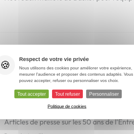
Conseil avant travaux de goudronnage
Respect de votre vie privée
Avant de réaliser vos travaux de goudronnage, il y a u
Nous utilisons des cookies pour améliorer votre expérience,
indispensable à mener : le désherbage !
mesurer l'audience et proposer des contenus adaptés. Vous
pouvez accepter, refuser ou personnaliser vos choix.
Tout accepter
Tout refuser
Personnaliser
Politique de cookies
Articles de presse sur les 50 ans de l'Entr