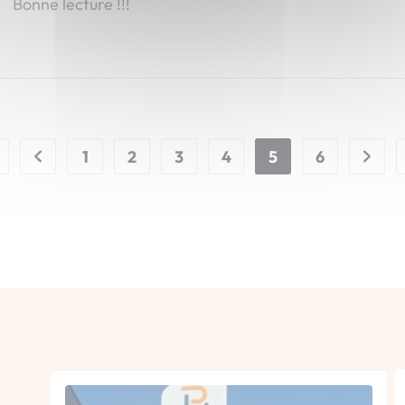
Bonne lecture !!!
1
2
3
4
5
6