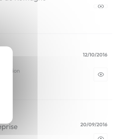
X
12/10/2016
ne action
20/09/2016
eprise