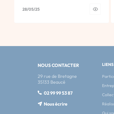
28/05/25
LIENS
NOUS CONTACTER
29 rue de Bretagne
Partic
35133 Beaucé
Entrep
02 99 99 53 87
Collec
Nous écrire
Réalis
Qui s