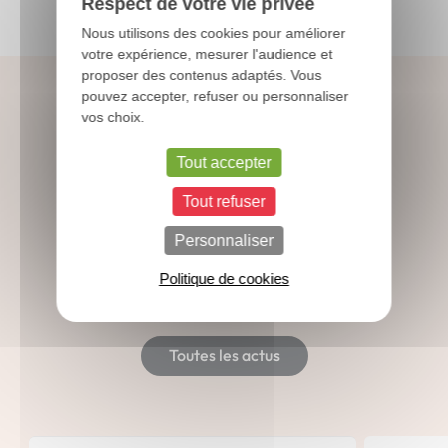
Respect de votre vie privée
Nous utilisons des cookies pour améliorer
votre expérience, mesurer l'audience et
proposer des contenus adaptés. Vous
pouvez accepter, refuser ou personnaliser
vos choix.
Tout accepter
Suivez l’actualité de
Tout refuser
Beaumont
Personnaliser
Présence sur les salons, événements
Politique de cookies
sportifs, vie de l’entreprise... Retrouvez
nos dernières infos !
Toutes les actus