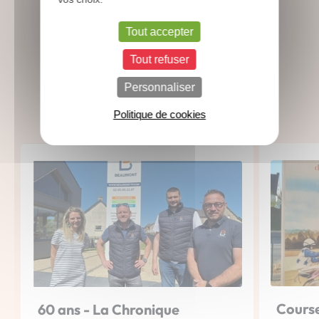
Présence sur les salons, événements
Tout accepter
sportifs, vie de l’entreprise... Retrouvez
nos dernières infos !
Tout refuser
Toutes les actus
Personnaliser
Politique de cookies
Course
60 ans - La Chronique