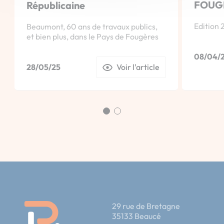
FOUG
Républicaine
Edition 2
Beaumont, 60 ans de travaux publics,
et bien plus, dans le Pays de Fougères
08/04/
28/05/25
Voir l'article
29 rue de Bretagne
35133 Beaucé