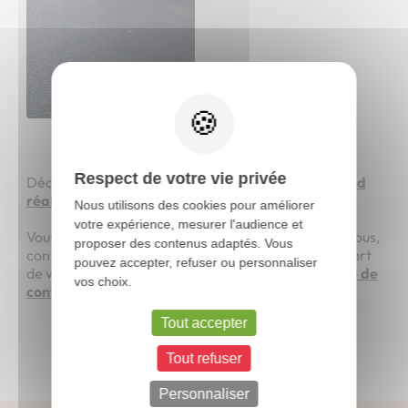
X
Respect de votre vie privée
Découvrez également nos travaux
d'enrobé à chaud
réalisés à Ossé,
en Ille-et-Vilaine.
Nous utilisons des cookies pour améliorer
votre expérience, mesurer l'audience et
Vous souhaitez réaliser des travaux d'enrobé chez vous,
proposer des contenus adaptés. Vous
contactez-nous au
02 99 99 53 87,
ou faites-nous part
pouvez accepter, refuser ou personnaliser
de votre demande en remplissant
notre formulaire de
vos choix.
contact.
Tout accepter
Tout refuser
Personnaliser